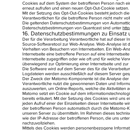
Cookies auf dem System der betroffenen Person nach ei
erneut aufrufen und einen neuen Opt-Out-Cookie setzen.
Mit der Setzung des Opt-Out-Cookies besteht jedoch die M
Verantwortlichen für die betroffene Person nicht mehr vol
Die geltenden Datenschutzbestimmungen von Automattic
Datenschutzbestimmungen von Quantcast sind unter
htt
16. Datenschutzbestimmungen zu Einsat
Der für die Verarbeitung Verantwortliche hat auf dieser 
Source-Softwaretool zur Web-Analyse. Web-Analyse ist
Verhalten von Besuchern von Internetseiten. Ein Web-An
Internetseite eine betroffene Person auf eine Internetsei
Internetseite zugegriffen oder wie oft und für welche Ve
überwiegend zur Optimierung einer Internetseite und zur
Die Software wird auf dem Server des für die Verarbeitun
Logdateien werden ausschließlich auf diesem Server gesp
Der Zweck der Matomo-Komponente ist die Analyse der Be
Verantwortliche nutzt die gewonnenen Daten und Informa
auszuwerten, um Online-Reports, welche die Aktivitäten a
Matomo setzt ein Cookie auf dem informationstechnolog
bereits erläutert. Mit der Setzung des Cookies wird uns e
jeden Aufruf einer der Einzelseiten dieser Internetseite
der betroffenen Person automatisch durch die Matomo-
unseren Server zu übermitteln. Im Rahmen dieses techni
wie der IP-Adresse der betroffenen Person, die uns unte
nachzuvollziehen.
Mittels des Cookies werden personenbezogene Informatione