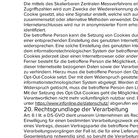
Die mittels des Skalierbaren Zentralen Messverfahrens 
Zugriffszahlen wird zum Zwecke der Wiedererkennung der
Cookie gesetzt, also eine Signatur erstellt, welche sich
zusammensetzt oder alternative Methoden verwendet. Di
Internetanschlusses wird nur in anonymisierter Form erho
identifiziert.
Die betroffene Person kann die Setzung von Cookies durch 
einer entsprechenden Einstellung des genutzten Interne
widersprechen. Eine solche Einstellung des genutzten In
dem informationstechnologischen System der betroffenen
Cookies jederzeit über einen Internetbrowser oder and
Ferner besteht für die betroffene Person die Möglichkeit
dieser Internetseite bezogenen Daten sowie der Verarbe
zu verhindern. Hierzu muss die betroffene Person den O
Opt-Out-Cookie setzt. Der mit dem Widerspruch gesetzt
informationstechnologischen System abgelegt. Werden d
Widerspruch gelöscht, muss die betroffene Person den L
Mit der Setzung des Opt-Out-Cookies geht die Möglichkeit
Verantwortlichen nicht mehr vollumfänglich nutzbar sin
unter
https://www.infonline.de/datenschutz/
abgerufen we
20. Rechtsgrundlage der Verarbeitung
Art. 6 I lit. a DS-GVO dient unserem Unternehmen als Re
Einwilligung für einen bestimmten Verarbeitungszweck ei
eines Vertrags, dessen Vertragspartei die betroffene Perso
Verarbeitungsvorgängen der Fall ist, die für eine Liefer
Gegenleistung notwendig sind, so beruht die Verarbeitung a