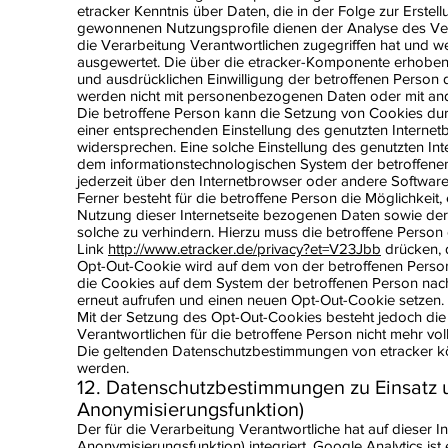
etracker Kenntnis über Daten, die in der Folge zur Ers
gewonnenen Nutzungsprofile dienen der Analyse des Verha
die Verarbeitung Verantwortlichen zugegriffen hat und we
ausgewertet. Die über die etracker-Komponente erhoben
und ausdrücklichen Einwilligung der betroffenen Person d
werden nicht mit personenbezogenen Daten oder mit and
Die betroffene Person kann die Setzung von Cookies durch 
einer entsprechenden Einstellung des genutzten Interne
widersprechen. Eine solche Einstellung des genutzten In
dem informationstechnologischen System der betroffenen
jederzeit über den Internetbrowser oder andere Softwa
Ferner besteht für die betroffene Person die Möglichkeit
Nutzung dieser Internetseite bezogenen Daten sowie der
solche zu verhindern. Hierzu muss die betroffene Perso
Link
http://www.etracker.de/privacy?et=V23Jbb
drücken, 
Opt-Out-Cookie wird auf dem von der betroffenen Perso
die Cookies auf dem System der betroffenen Person nach
erneut aufrufen und einen neuen Opt-Out-Cookie setzen.
Mit der Setzung des Opt-Out-Cookies besteht jedoch die M
Verantwortlichen für die betroffene Person nicht mehr vol
Die geltenden Datenschutzbestimmungen von etracker 
werden.
12. Datenschutzbestimmungen zu Einsatz 
Anonymisierungsfunktion)
Der für die Verarbeitung Verantwortliche hat auf dieser 
Anonymisierungsfunktion) integriert. Google Analytics i