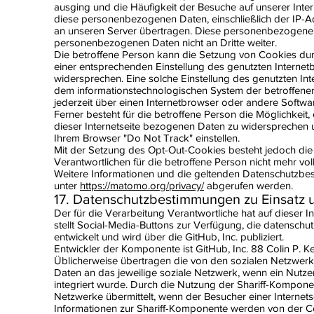
ausging und die Häufigkeit der Besuche auf unserer Inter
diese personenbezogenen Daten, einschließlich der IP-A
an unseren Server übertragen. Diese personenbezogenen
personenbezogenen Daten nicht an Dritte weiter.
Die betroffene Person kann die Setzung von Cookies durch 
einer entsprechenden Einstellung des genutzten Interne
widersprechen. Eine solche Einstellung des genutzten I
dem informationstechnologischen System der betroffene
jederzeit über einen Internetbrowser oder andere Soft
Ferner besteht für die betroffene Person die Möglichkei
dieser Internetseite bezogenen Daten zu widersprechen u
Ihrem Browser "Do Not Track" einstellen.
Mit der Setzung des Opt-Out-Cookies besteht jedoch die M
Verantwortlichen für die betroffene Person nicht mehr vol
Weitere Informationen und die geltenden Datenschutz
unter
https://matomo.org/privacy/
abgerufen werden.
17. Datenschutzbestimmungen zu Einsatz 
Der für die Verarbeitung Verantwortliche hat auf dieser I
stellt Social-Media-Buttons zur Verfügung, die datenschut
entwickelt und wird über die GitHub, Inc. publiziert.
Entwickler der Komponente ist GitHub, Inc. 88 Colin P. Ke
Üblicherweise übertragen die von den sozialen Netzwer
Daten an das jeweilige soziale Netzwerk, wenn ein Nutzer 
integriert wurde. Durch die Nutzung der Shariff-Kompo
Netzwerke übermittelt, wenn der Besucher einer Internetse
Informationen zur Shariff-Komponente werden von der Com