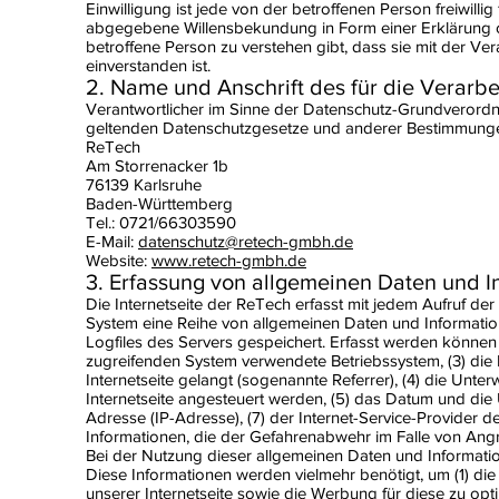
Einwilligung ist jede von der betroffenen Person freiwilli
abgegebene Willensbekundung in Form einer Erklärung od
betroffene Person zu verstehen gibt, dass sie mit der V
einverstanden ist.
2. Name und Anschrift des für die Verarb
Verantwortlicher im Sinne der Datenschutz-Grundverordn
geltenden Datenschutzgesetze und anderer Bestimmungen 
ReTech
Am Storrenacker 1b
76139 Karlsruhe
Baden-Württemberg
Tel.: 0721/66303590
E-Mail:
datenschutz@retech-gmbh.de
Website:
www.retech-gmbh.de
3. Erfassung von allgemeinen Daten und I
Die Internetseite der ReTech erfasst mit jedem Aufruf der
System eine Reihe von allgemeinen Daten und Informatio
Logfiles des Servers gespeichert. Erfasst werden können
zugreifenden System verwendete Betriebssystem, (3) die I
Internetseite gelangt (sogenannte Referrer), (4) die Unte
Internetseite angesteuert werden, (5) das Datum und die Uhr
Adresse (IP-Adresse), (7) der Internet-Service-Provider 
Informationen, die der Gefahrenabwehr im Falle von Angr
Bei der Nutzung dieser allgemeinen Daten und Informatio
Diese Informationen werden vielmehr benötigt, um (1) die In
unserer Internetseite sowie die Werbung für diese zu opti