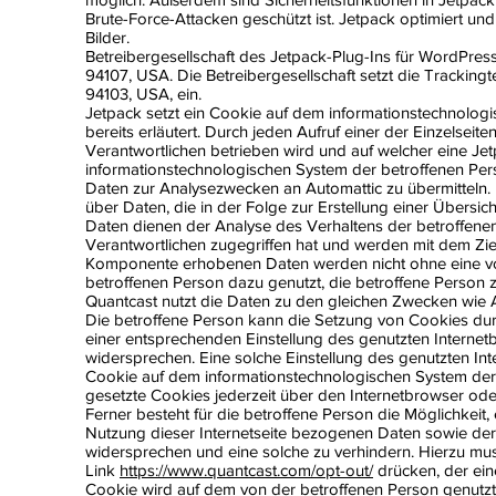
Brute-Force-Attacken geschützt ist. Jetpack optimiert und
Bilder.
Betreibergesellschaft des Jetpack-Plug-Ins für WordPress 
94107, USA. Die Betreibergesellschaft setzt die Trackingt
94103, USA, ein.
Jetpack setzt ein Cookie auf dem informationstechnolog
bereits erläutert. Durch jeden Aufruf einer der Einzelseite
Verantwortlichen betrieben wird und auf welcher eine Je
informationstechnologischen System der betroffenen Per
Daten zur Analysezwecken an Automattic zu übermitteln. 
über Daten, die in der Folge zur Erstellung einer Übers
Daten dienen der Analyse des Verhaltens der betroffenen 
Verantwortlichen zugegriffen hat und werden mit dem Ziel,
Komponente erhobenen Daten werden nicht ohne eine vor
betroffenen Person dazu genutzt, die betroffene Person zu
Quantcast nutzt die Daten zu den gleichen Zwecken wie A
Die betroffene Person kann die Setzung von Cookies durch 
einer entsprechenden Einstellung des genutzten Interne
widersprechen. Eine solche Einstellung des genutzten In
Cookie auf dem informationstechnologischen System der 
gesetzte Cookies jederzeit über den Internetbrowser o
Ferner besteht für die betroffene Person die Möglichkeit
Nutzung dieser Internetseite bezogenen Daten sowie der
widersprechen und eine solche zu verhindern. Hierzu mu
Link
https://www.quantcast.com/opt-out/
drücken, der ein
Cookie wird auf dem von der betroffenen Person genutz