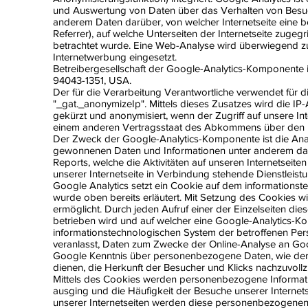
und Auswertung von Daten über das Verhalten von Besuch
anderem Daten darüber, von welcher Internetseite eine b
Referrer), auf welche Unterseiten der Internetseite zugeg
betrachtet wurde. Eine Web-Analyse wird überwiegend zu
Internetwerbung eingesetzt.
Betreibergesellschaft der Google-Analytics-Komponente 
94043-1351, USA.
Der für die Verarbeitung Verantwortliche verwendet für 
"_gat._anonymizeIp". Mittels dieses Zusatzes wird die I
gekürzt und anonymisiert, wenn der Zugriff auf unsere In
einem anderen Vertragsstaat des Abkommens über den Eu
Der Zweck der Google-Analytics-Komponente ist die Analy
gewonnenen Daten und Informationen unter anderem dazu,
Reports, welche die Aktivitäten auf unseren Internetseit
unserer Internetseite in Verbindung stehende Dienstleist
Google Analytics setzt ein Cookie auf dem informations
wurde oben bereits erläutert. Mit Setzung des Cookies w
ermöglicht. Durch jeden Aufruf einer der Einzelseiten dies
betrieben wird und auf welcher eine Google-Analytics-Ko
informationstechnologischen System der betroffenen Per
veranlasst, Daten zum Zwecke der Online-Analyse an Goo
Google Kenntnis über personenbezogene Daten, wie der 
dienen, die Herkunft der Besucher und Klicks nachzuvoll
Mittels des Cookies werden personenbezogene Informatione
ausging und die Häufigkeit der Besuche unserer Internets
unserer Internetseiten werden diese personenbezogenen 