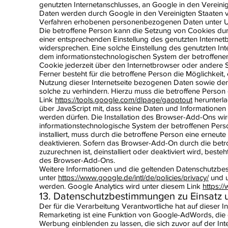
genutzten Internetanschlusses, an Google in den Verei
Daten werden durch Google in den Vereinigten Staaten v
Verfahren erhobenen personenbezogenen Daten unter Um
Die betroffene Person kann die Setzung von Cookies durch 
einer entsprechenden Einstellung des genutzten Interne
widersprechen. Eine solche Einstellung des genutzten I
dem informationstechnologischen System der betroffenen
Cookie jederzeit über den Internetbrowser oder andere
Ferner besteht für die betroffene Person die Möglichkeit,
Nutzung dieser Internetseite bezogenen Daten sowie de
solche zu verhindern. Hierzu muss die betroffene Perso
Link
https://tools.google.com/dlpage/gaoptout
herunterla
über JavaScript mit, dass keine Daten und Informationen 
werden dürfen. Die Installation des Browser-Add-Ons wi
informationstechnologische System der betroffenen Perso
installiert, muss durch die betroffene Person eine erneu
deaktivieren. Sofern das Browser-Add-On durch die betr
zuzurechnen ist, deinstalliert oder deaktiviert wird, best
des Browser-Add-Ons.
Weitere Informationen und die geltenden Datenschutz
unter
https://www.google.de/intl/de/policies/privacy/
und 
werden. Google Analytics wird unter diesem Link
https:/
13. Datenschutzbestimmungen zu Einsatz
Der für die Verarbeitung Verantwortliche hat auf dieser 
Remarketing ist eine Funktion von Google-AdWords, die 
Werbung einblenden zu lassen, die sich zuvor auf der In