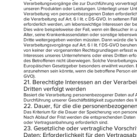
Verarbeitungsvorgänge die zur Durchführung vorvertragli
unseren Produkten oder Leistungen. Unterliegt unser Unt
Verarbeitung von personenbezogenen Daten erforderlich wir
die Verarbeitung auf Art. 6 I lit. c DS-GVO. In seltenen
erforderlich werden, um lebenswichtige Interessen der b
Dies wäre beispielsweise der Fall, wenn ein Besucher in
Alter, seine Krankenkassendaten oder sonstige lebenswic
Dritte weitergegeben werden müssten. Dann würde die Ver
Verarbeitungsvorgänge auf Art. 6 I lit. f DS-GVO beruhe
von keiner der vorgenannten Rechtsgrundlagen erfasst w
Interesses unseres Unternehmens oder eines Dritten erford
des Betroffenen nicht überwiegen. Solche Verarbeitungsv
Europäischen Gesetzgeber besonders erwähnt wurden. Er v
anzunehmen sein könnte, wenn die betroffene Person ei
GVO).
21. Berechtigte Interessen an der Verarb
Dritten verfolgt werden
Basiert die Verarbeitung personenbezogener Daten auf Arti
Durchführung unserer Geschäftstätigkeit zugunsten des Wo
22. Dauer, für die die personenbezogene
Das Kriterium für die Dauer der Speicherung von persone
Nach Ablauf der Frist werden die entsprechenden Daten r
oder Vertragsanbahnung erforderlich sind.
23. Gesetzliche oder vertragliche Vorschr
Daten; Erforderlichkeit für den Vertragsab