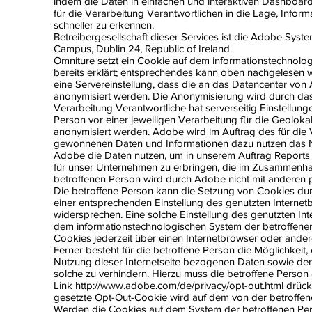
indem die Daten in einfachen und interaktiven Dashboar
für die Verarbeitung Verantwortlichen in die Lage, Inform
schneller zu erkennen.
Betreibergesellschaft dieser Services ist die Adobe Syste
Campus, Dublin 24, Republic of Ireland.
Omniture setzt ein Cookie auf dem informationstechnolo
bereits erklärt; entsprechendes kann oben nachgelesen w
eine Servereinstellung, dass die an das Datencenter von
anonymisiert werden. Die Anonymisierung wird durch das 
Verarbeitung Verantwortliche hat serverseitig Einstellu
Person vor einer jeweiligen Verarbeitung für die Geolo
anonymisiert werden. Adobe wird im Auftrag des für die V
gewonnenen Daten und Informationen dazu nutzen das Nu
Adobe die Daten nutzen, um in unserem Auftrag Reports üb
für unser Unternehmen zu erbringen, die im Zusammenhan
betroffenen Person wird durch Adobe nicht mit andere
Die betroffene Person kann die Setzung von Cookies durch 
einer entsprechenden Einstellung des genutzten Interne
widersprechen. Eine solche Einstellung des genutzten In
dem informationstechnologischen System der betroffenen
Cookies jederzeit über einen Internetbrowser oder and
Ferner besteht für die betroffene Person die Möglichkeit
Nutzung dieser Internetseite bezogenen Daten sowie de
solche zu verhindern. Hierzu muss die betroffene Perso
Link
http://www.adobe.com/de/privacy/opt-out.html
drück
gesetzte Opt-Out-Cookie wird auf dem von der betroffen
Werden die Cookies auf dem System der betroffenen Per