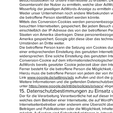
Besuchsstatistiken für unsere Internetseite zu erstellen.
Gesamtanzahl der Nutzer zu ermitteln, welche über AdWo
Misserfolg der jeweiligen AdWords-Anzeige zu ermitteln
Weder unser Unternehmen noch andere Werbekunden von
die betroffene Person identifiziert werden könnte.
Mittels des Conversion-Cookies werden personenbezogene
besuchten Internetseiten, gespeichert. Bei jedem Besuc
einschließlich der IP-Adresse des von der betroffenen Pe
Staaten von Amerika übertragen. Diese personenbezoge
Amerika gespeichert. Google gibt diese über das techn
Umständen an Dritte weiter.
Die betroffene Person kann die Setzung von Cookies durch 
einer entsprechenden Einstellung des genutzten Interne
widersprechen. Eine solche Einstellung des genutzten I
Conversion-Cookie auf dem informationstechnologischen
AdWords bereits gesetzter Cookie jederzeit über den I
Ferner besteht für die betroffene Person die Möglichke
Hierzu muss die betroffene Person von jedem der von ih
Link
www.google.de/settings/ads
aufrufen und dort die 
Weitere Informationen und die geltenden Datenschutz
unter
https://www.google.de/intl/de/policies/privacy/
abger
15. Datenschutzbestimmungen zu Einsatz
Der für die Verarbeitung Verantwortliche hat auf dieser In
welches dem Betreiber einer Internetseite, die auf WordPr
Internetseitenbetreiber unter anderem eine Übersicht üb
Beiträgen und Publikationen oder die Möglichkeit, Inhalte 
möglich. Außerdem sind Sicherheitsfunktionen in Jetpack 