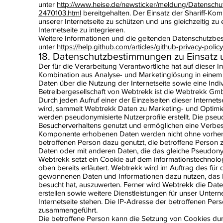
unter
http://www.heise.de/newsticker/meldung/Datenschutz
2470103.html
bereitgehalten. Der Einsatz der Shariff-
unserer Internetseite zu schützen und uns gleichzeitig zu
Internetseite zu integrieren.
Weitere Informationen und die geltenden Datenschutzb
unter
https://help.github.com/articles/github-privacy-policy
18. Datenschutzbestimmungen zu Einsatz
Der für die Verarbeitung Verantwortliche hat auf dieser 
Kombination aus Analyse- und Marketinglösung in einem
Daten über die Nutzung der Internetseite sowie eine Indiv
Betreibergesellschaft von Webtrekk ist die Webtrekk GmbH
Durch jeden Aufruf einer der Einzelseiten dieser Internet
wird, sammelt Webtrekk Daten zu Marketing- und Optimi
werden pseudonymisierte Nutzerprofile erstellt. Die ps
Besucherverhaltens genutzt und ermöglichen eine Verbes
Komponente erhobenen Daten werden nicht ohne vorherig
betroffenen Person dazu genutzt, die betroffene Person 
Daten oder mit anderen Daten, die das gleiche Pseudon
Webtrekk setzt ein Cookie auf dem informationstechnolo
oben bereits erläutert. Webtrekk wird im Auftrag des für 
gewonnenen Daten und Informationen dazu nutzen, das Nu
besucht hat, auszuwerten. Ferner wird Webtrekk die Date
erstellen sowie weitere Dienstleistungen für unser Unt
Internetseite stehen. Die IP-Adresse der betroffenen P
zusammengeführt.
Die betroffene Person kann die Setzung von Cookies durch 