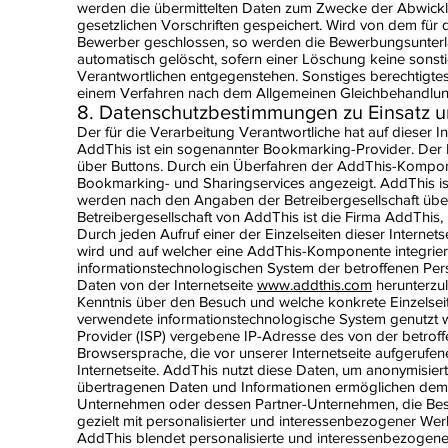
werden die übermittelten Daten zum Zwecke der Abwickl
gesetzlichen Vorschriften gespeichert. Wird von dem für 
Bewerber geschlossen, so werden die Bewerbungsunter
automatisch gelöscht, sofern einer Löschung keine sonsti
Verantwortlichen entgegenstehen. Sonstiges berechtigtes I
einem Verfahren nach dem Allgemeinen Gleichbehandlun
8. Datenschutzbestimmungen zu Einsatz
Der für die Verarbeitung Verantwortliche hat auf dieser
AddThis ist ein sogenannter Bookmarking-Provider. Der D
über Buttons. Durch ein Überfahren der AddThis-Komponen
Bookmarking- und Sharingservices angezeigt. AddThis ist 
werden nach den Angaben der Betreibergesellschaft über 
Betreibergesellschaft von AddThis ist die Firma AddThis,
Durch jeden Aufruf einer der Einzelseiten dieser Internet
wird und auf welcher eine AddThis-Komponente integrier
informationstechnologischen System der betroffenen Per
Daten von der Internetseite
www.addthis.com
herunterzul
Kenntnis über den Besuch und welche konkrete Einzelseit
verwendete informationstechnologische System genutzt wi
Provider (ISP) vergebene IP-Adresse des von der betro
Browsersprache, die vor unserer Internetseite aufgerufen
Internetseite. AddThis nutzt diese Daten, um anonymisier
übertragenen Daten und Informationen ermöglichen de
Unternehmen oder dessen Partner-Unternehmen, die Besuc
gezielt mit personalisierter und interessenbezogener W
AddThis blendet personalisierte und interessenbezogen