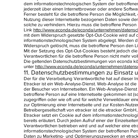
dem informationstechnologischen System der betroffene
jederzeit über einen Internetbrowser oder andere Soft
Ferner besteht für die betroffene Person die Möglichkeit
Nutzung dieser Internetseite bezogenen Daten sowie de
solche zu verhindern. Hierzu muss die betroffene Perso
Link
http://www.econda.de/econda/unternehmen/datensc
mit dem Widerspruch gesetzte Opt-Out-Cookie wird auf 
informationstechnologischen System abgelegt. Werden d
Widerspruch gelöscht, muss die betroffene Person den L
Mit der Setzung des Opt-Out-Cookies besteht jedoch die M
Verantwortlichen für die betroffene Person nicht mehr vol
Die geltenden Datenschutzbestimmungen von econda k
unter
http://www.econda.de/econda/unternehmen/datensc
11. Datenschutzbestimmungen zu Einsatz 
Der für die Verarbeitung Verantwortliche hat auf dieser 
Etracker ist ein Web-Analyse-Dienst. Web-Analyse ist 
der Besucher von Internetseiten. Ein Web-Analyse-Dienst 
betroffene Person auf eine Internetseite gekommen ist (so
zugegriffen oder wie oft und für welche Verweildauer ei
zur Optimierung einer Internetseite und zur Kosten-Nutz
Betreibergesellschaft von etracker ist die etracker Gmb
Etracker setzt ein Cookie auf dem informationstechnolo
bereits erläutert. Durch jeden Aufruf einer der Einzelseite
Verantwortlichen betrieben wird und auf welcher eine et
informationstechnologischen System der betroffenen Per
Daten zu Marketing- und Optimierungszwecken an etracke