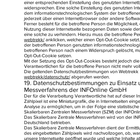
einer entsprechenden Einstellung des genutzten Interne
widersprechen. Eine solche Einstellung des genutzten I
dem informationstechnologischen System der betroffene
jederzeit über einen Internetbrowser oder andere Soft
Ferner besteht für die betroffene Person die Möglichkeit
Nutzung dieser Internetseite bezogenen Daten sowie de
eine solche zu verhindern. Hierzu muss die betroffene Pe
webtrekk/
anklicken, welcher einen Opt-Out-Cookie setz
der betroffenen Person genutzten informationstechnolo
betroffenen Person nach einem Widerspruch gelöscht, mu
Opt-Out-Cookie setzen.
Mit der Setzung des Opt-Out-Cookies besteht jedoch die M
Verantwortlichen für die betroffene Person nicht mehr vol
Die geltenden Datenschutzbestimmungen von Webtrekk
webtrekk/datenschutz/
abgerufen werden.
19. Datenschutzbestimmungen zu Einsatz
Messverfahrens der INFOnline GmbH
Der für die Verarbeitung Verantwortliche hat auf dieser In
Zählpixel ist eine Miniaturgrafik, die in Internetseiten e
Analyse zu ermöglichen, um in der Folge eine statistisch
Skalierbaren Zentralen Messverfahren (SZM) der INFOnl
Das Skalierbare Zentrale Messverfahren wird von der IN
Deutschland betrieben.
Das Skalierbare Zentrale Messverfahren dient der Ermitt
des eingebetteten Zählpixels wird nachvollzogen, ob, wan
unsere Internetseite geöffnet wurde und welche Inhalte 