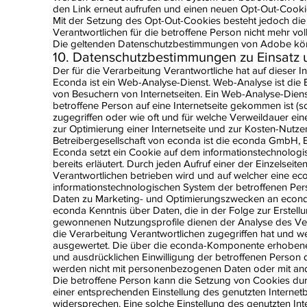
den Link erneut aufrufen und einen neuen Opt-Out-Cooki
Mit der Setzung des Opt-Out-Cookies besteht jedoch die M
Verantwortlichen für die betroffene Person nicht mehr vol
Die geltenden Datenschutzbestimmungen von Adobe kö
10. Datenschutzbestimmungen zu Einsat
Der für die Verarbeitung Verantwortliche hat auf dieser
Econda ist ein Web-Analyse-Dienst. Web-Analyse ist di
von Besuchern von Internetseiten. Ein Web-Analyse-Diens
betroffene Person auf eine Internetseite gekommen ist (so
zugegriffen oder wie oft und für welche Verweildauer ei
zur Optimierung einer Internetseite und zur Kosten-Nutz
Betreibergesellschaft von econda ist die econda GmbH, Ei
Econda setzt ein Cookie auf dem informationstechnolog
bereits erläutert. Durch jeden Aufruf einer der Einzelseite
Verantwortlichen betrieben wird und auf welcher eine e
informationstechnologischen System der betroffenen Per
Daten zu Marketing- und Optimierungszwecken an econda
econda Kenntnis über Daten, die in der Folge zur Erste
gewonnenen Nutzungsprofile dienen der Analyse des Verha
die Verarbeitung Verantwortlichen zugegriffen hat und we
ausgewertet. Die über die econda-Komponente erhobene
und ausdrücklichen Einwilligung der betroffenen Person d
werden nicht mit personenbezogenen Daten oder mit and
Die betroffene Person kann die Setzung von Cookies durch 
einer entsprechenden Einstellung des genutzten Interne
widersprechen. Eine solche Einstellung des genutzten I