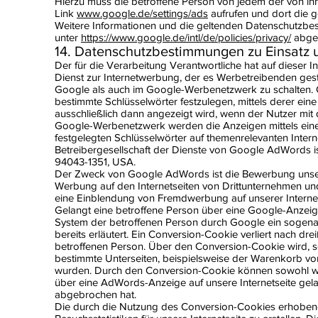
Hierzu muss die betroffene Person von jedem der von ih
Link
www.google.de/settings/ads
aufrufen und dort die 
Weitere Informationen und die geltenden Datenschutz
unter
https://www.google.de/intl/de/policies/privacy/
abger
14. Datenschutzbestimmungen zu Einsat
Der für die Verarbeitung Verantwortliche hat auf dieser 
Dienst zur Internetwerbung, der es Werbetreibenden ge
Google als auch im Google-Werbenetzwerk zu schalten.
bestimmte Schlüsselwörter festzulegen, mittels derer e
ausschließlich dann angezeigt wird, wenn der Nutzer mit
Google-Werbenetzwerk werden die Anzeigen mittels eine
festgelegten Schlüsselwörter auf themenrelevanten Internet
Betreibergesellschaft der Dienste von Google AdWords i
94043-1351, USA.
Der Zweck von Google AdWords ist die Bewerbung unserer
Werbung auf den Internetseiten von Drittunternehmen 
eine Einblendung von Fremdwerbung auf unserer Internet
Gelangt eine betroffene Person über eine Google-Anzeige
System der betroffenen Person durch Google ein sogen
bereits erläutert. Ein Conversion-Cookie verliert nach drei
betroffenen Person. Über den Conversion-Cookie wird, so
bestimmte Unterseiten, beispielsweise der Warenkorb von
wurden. Durch den Conversion-Cookie können sowohl wir 
über eine AdWords-Anzeige auf unsere Internetseite gela
abgebrochen hat.
Die durch die Nutzung des Conversion-Cookies erhobe